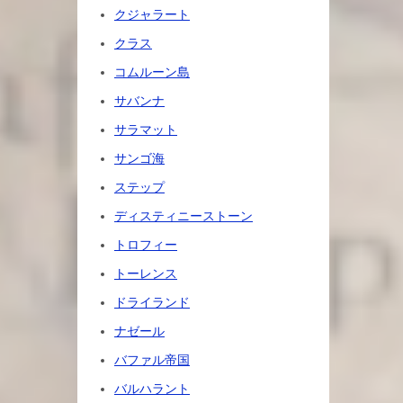
クジャラート
クラス
コムルーン島
サバンナ
サラマット
サンゴ海
ステップ
ディスティニーストーン
トロフィー
トーレンス
ドライランド
ナゼール
バファル帝国
バルハラント