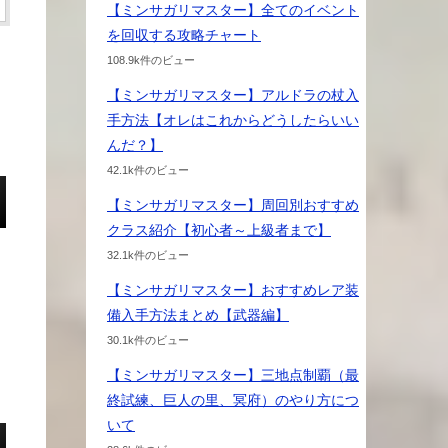
【ミンサガリマスター】全てのイベント
を回収する攻略チャート
108.9k件のビュー
【ミンサガリマスター】アルドラの杖入
手方法【オレはこれからどうしたらいい
んだ？】
42.1k件のビュー
【ミンサガリマスター】周回別おすすめ
クラス紹介【初心者～上級者まで】
32.1k件のビュー
【ミンサガリマスター】おすすめレア装
備入手方法まとめ【武器編】
30.1k件のビュー
【ミンサガリマスター】三地点制覇（最
終試練、巨人の里、冥府）のやり方につ
いて