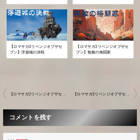
【ロマサガ2リベンジオブザセ
【ロマサガ2リベンジオブザセ
ブン】浮遊城の決戦
ブン】無敵の格闘家
【ロマサガ2リベンジオブザセブン】最終決戦へ
【ロマサガ2リベンジオブザセブン】英雄たちの残光
投
稿
ナ
コメントを残す
ビ
ゲ