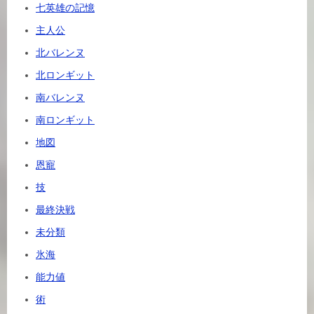
七英雄の記憶
主人公
北バレンヌ
北ロンギット
南バレンヌ
南ロンギット
地図
恩寵
技
最終決戦
未分類
氷海
能力値
術